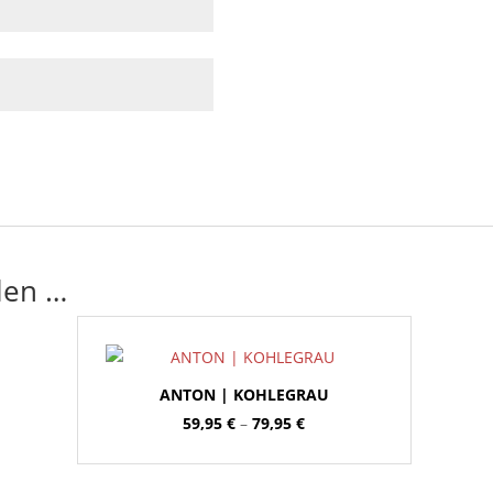
len …
ANTON | KOHLEGRAU
Preisspanne:
59,95
€
–
79,95
€
59,95 €
bis