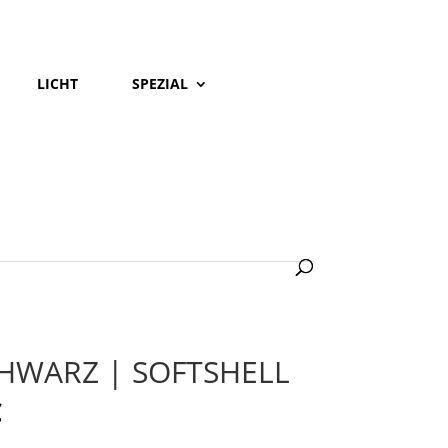
LICHT
SPEZIAL
HWARZ | SOFTSHELL
Preisspanne:
€
79,95 €