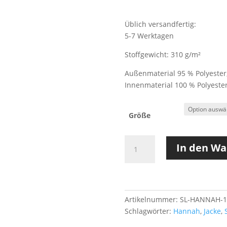
Üblich versandfertig:
5-7 Werktagen
Stoffgewicht: 310 g/m²
Außenmaterial 95 % Polyester
Innenmaterial 100 % Polyeste
Größe
HANNAH
In den W
|
SCHWARZ
|
SOFTSHELL
Menge
Artikelnummer:
SL-HANNAH-1
Schlagwörter:
Hannah
,
Jacke
,