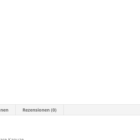
onen
Rezensionen (0)
are Kapuze,