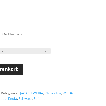
bis
89,95 €
, 5 % Elasthan
r
arenkorb
Kategorien:
JACKEN WEIBA
,
Klamotten
,
WEIBA
Sauerlända
,
Schwarz
,
Softshell