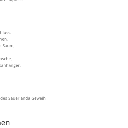
hluss,
nen,
m Saum,
asche,
ssanhänger,
rendes Sauerlända Geweih
nen