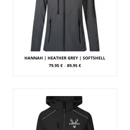
HANNAH | HEATHER GREY | SOFTSHELL
Preisspanne:
79,95
€
–
89,95
€
79,95 €
bis
89,95 €