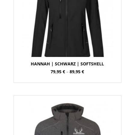
HANNAH | SCHWARZ | SOFTSHELL
Preisspanne:
79,95
€
–
89,95
€
79,95 €
bis
89,95 €