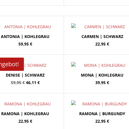
ANTONIA | KOHLEGRAU
CARMEN | SCHWARZ
59,95
€
22,95
€
ngebot!
DENISE | SCHWARZ
MONA | KOHLEGRAU
Ursprünglicher
Aktueller
59,95
€
46,11
€
39,95
€
Preis
Preis
war:
ist:
59,95 €
46,11 €.
RAMONA | KOHLEGRAU
RAMONA | BURGUNDY
22,95
€
22,95
€