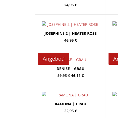
24,95
€
JOSEPHINE 2 | HEATER ROSE
46,95
€
Angebot!
A
DENISE | GRAU
Ursprünglicher
Aktueller
59,95
€
46,11
€
Preis
Preis
war:
ist:
59,95 €
46,11 €.
RAMONA | GRAU
22,95
€