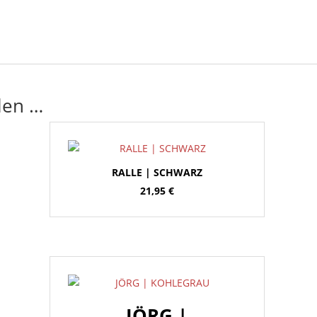
len …
RALLE | SCHWARZ
21,95
€
JÖRG |