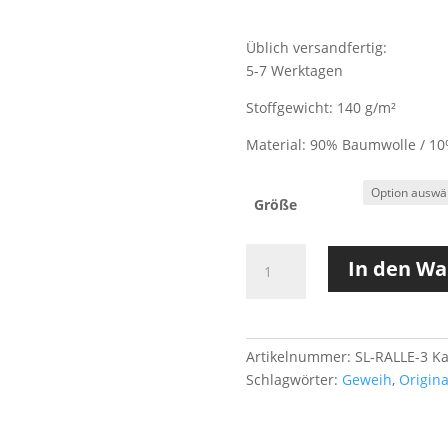
Üblich versandfertig:
5-7 Werktagen
Stoffgewicht: 140 g/m²
Material: 90% Baumwolle / 10
Größe
RALLE
In den W
|
GRAU
Menge
Artikelnummer:
SL-RALLE-3
Ka
Schlagwörter:
Geweih
,
Origina