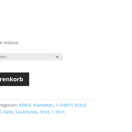
% Viskose
arenkorb
tegorien:
KERLE
,
Klamotten
,
T-SHIRTS KERLE
l
,
Ralle
,
Sauerlända
,
Shirt
,
T-Shirt