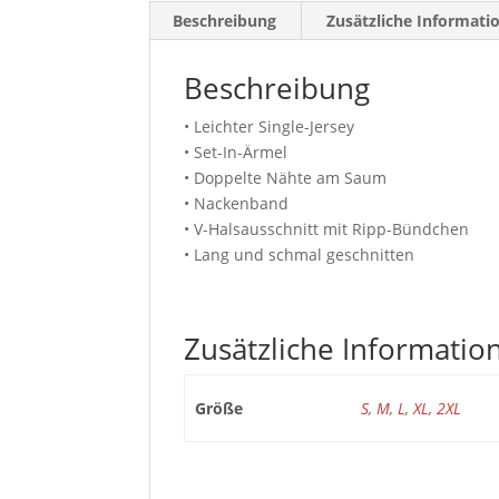
Beschreibung
Zusätzliche Informati
Beschreibung
• Leichter Single-Jersey
• Set-In-Ärmel
• Doppelte Nähte am Saum
• Nackenband
• V-Halsausschnitt mit Ripp-Bündchen
• Lang und schmal geschnitten
Zusätzliche Informatio
Größe
S
,
M
,
L
,
XL
,
2XL