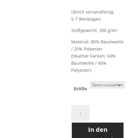
Üblich versandfertig:
5-7 Werktagen
Stoffgewicht: 300 g/m²
Material: 80% Baumwolle
/ 20% Polyester
(Heather Farben: 60%
Baumwolle / 40%
Polyester)
Größe
NEELE
|
ZIPHOODIE
In den
|
BURGUNDY