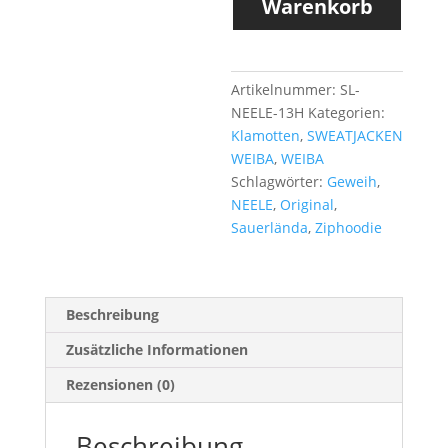
Warenkorb
-
HEATHER
BURGUNDY
Menge
Artikelnummer:
SL-
NEELE-13H
Kategorien:
Klamotten
,
SWEATJACKEN
WEIBA
,
WEIBA
Schlagwörter:
Geweih
,
NEELE
,
Original
,
Sauerlända
,
Ziphoodie
Beschreibung
Zusätzliche Informationen
Rezensionen (0)
Beschreibung