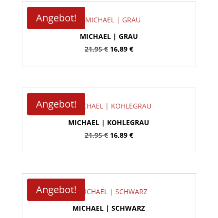
Angebot!
MICHAEL | GRAU
Ursprünglicher
Aktueller
21,95
€
16,89
€
Preis
Preis
war:
ist:
21,95 €
16,89 €.
Angebot!
MICHAEL | KOHLEGRAU
Ursprünglicher
Aktueller
21,95
€
16,89
€
Preis
Preis
war:
ist:
21,95 €
16,89 €.
Angebot!
MICHAEL | SCHWARZ