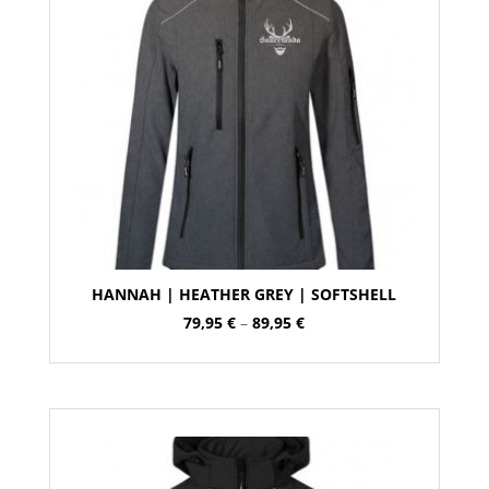
HANNAH | HEATHER GREY | SOFTSHELL
Preisspanne:
79,95
€
–
89,95
€
79,95 €
bis
89,95 €