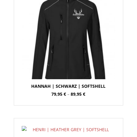
HANNAH | SCHWARZ | SOFTSHELL
Preisspanne:
79,95
€
–
89,95
€
79,95 €
bis
89,95 €