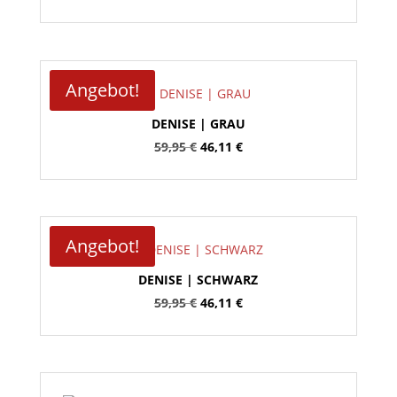
Angebot!
DENISE | GRAU
Ursprünglicher
Aktueller
59,95
€
46,11
€
Preis
Preis
war:
ist:
59,95 €
46,11 €.
Angebot!
DENISE | SCHWARZ
Ursprünglicher
Aktueller
59,95
€
46,11
€
Preis
Preis
war:
ist:
59,95 €
46,11 €.