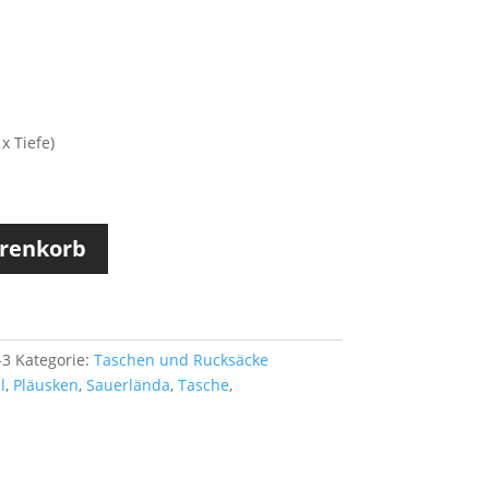
x Tiefe)
arenkorb
-3
Kategorie:
Taschen und Rucksäcke
l
,
Pläusken
,
Sauerlända
,
Tasche
,