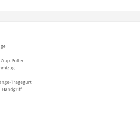
nge
-Zipp-Puller
ummizug
änge-Tragegurt
t-Handgriff