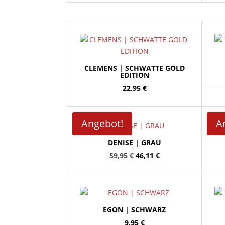
CLEMENS | SCHWATTE GOLD
EDITION
22,95
€
Angebot!
A
DENISE | GRAU
Ursprünglicher
Aktueller
59,95
€
46,11
€
Preis
Preis
war:
ist:
59,95 €
46,11 €.
EGON | SCHWARZ
9,95
€