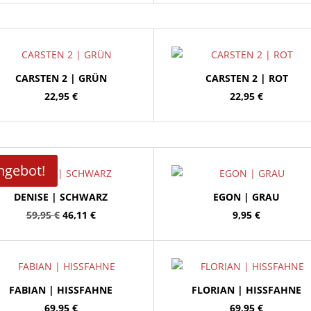
CARSTEN 2 | GRÜN
CARSTEN 2 | ROT
22,95
€
22,95
€
ngebot!
DENISE | SCHWARZ
EGON | GRAU
Ursprünglicher
Aktueller
59,95
€
46,11
€
9,95
€
Preis
Preis
war:
ist:
59,95 €
46,11 €.
FABIAN | HISSFAHNE
FLORIAN | HISSFAHNE
69,95
€
69,95
€